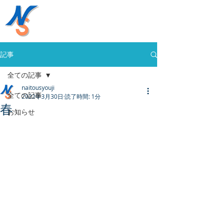
株式会社内藤商事
058-394-0020
記事
全ての記事
naitousyouji
全ての記事
2022年3月30日
読了時間: 1分
春
お知らせ