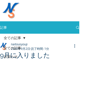
株式会社内藤商事
058-394-0020
記事
全ての記事
naitousyouji
全ての記事
2020年9月2日
読了時間: 1分
9月に入りました
お知らせ