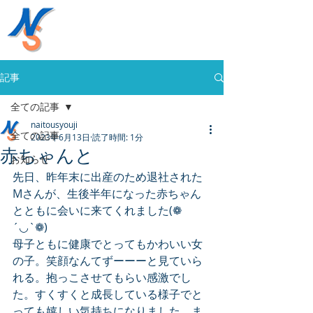
株式会社内藤商事
058-394-0020
記事
全ての記事
naitousyouji
全ての記事
2023年6月13日
読了時間: 1分
赤ちゃんと
お知らせ
先日、昨年末に出産のため退社された
Mさんが、生後半年になった赤ちゃん
とともに会いに来てくれました(❁
´◡`❁)
母子ともに健康でとってもかわいい女
の子。笑顔なんてずーーーと見ていら
れる。抱っこさせてもらい感激でし
た。すくすくと成長している様子でと
っても嬉しい気持ちになりました。ま