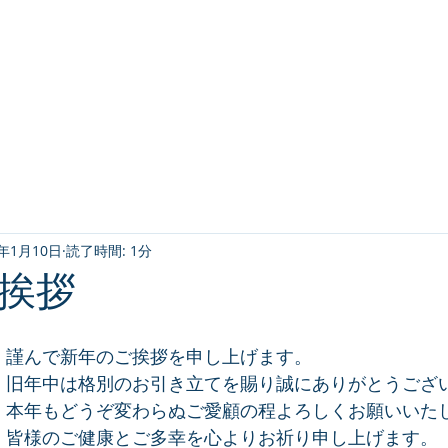
会社内藤商事
058-3
会社概要
業務内容
社員募集
3年1月10日
読了時間: 1分
挨拶
謹んで新年のご挨拶を申し上げます。
旧年中は格別のお引き立てを賜り誠にありがとうござ
本年もどうぞ変わらぬご愛顧の程よろしくお願いいた
皆様のご健康とご多幸を心よりお祈り申し上げます。