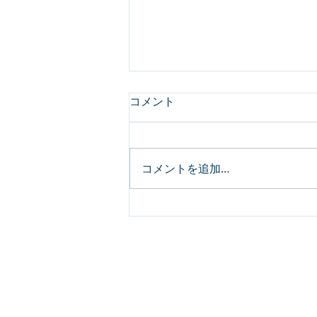
お盆休みのお知らせ
コメント
平素はひとかたならぬご厚情にあ
ずかり、心から御礼申し上げま
す。 当社では以下の期間をお盆
コメントを追加…
休みとさせていただきます。 ご
迷惑をおかけしますが、ご了承の
ほどよろしくお願いいたします。
記
お盆休み期間 8月13日(木)
～ 8月16日(日) お盆休み中に頂い
トップ
たお問い合わせにつきましては、
会社概要
お盆休み期間終了後に順次回答さ
​Access
せていただきます。 皆様には大