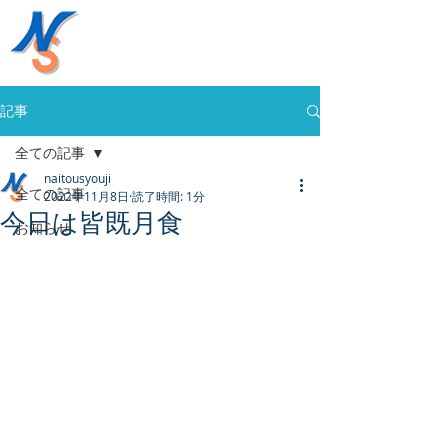
株式会社内藤商事
058-394-0020
記事
全ての記事
naitousyouji
全ての記事
2022年11月8日
読了時間: 1分
今日は皆既月食
お知らせ