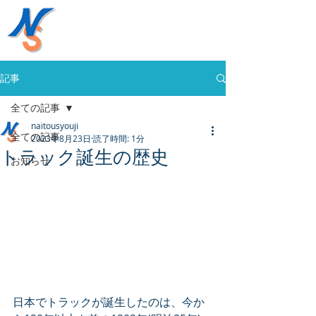
株式会社内藤商事
058-394-0020
記事
全ての記事
naitousyouji
全ての記事
2023年8月23日
読了時間: 1分
トラック誕生の歴史
お知らせ
日本でトラックが誕生したのは、今か