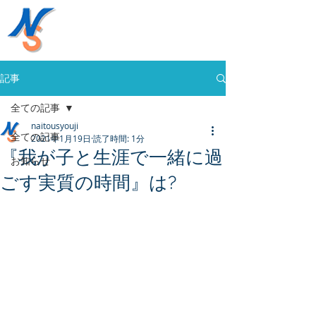
株式会社内藤商事
058-394-0020
記事
全ての記事
naitousyouji
全ての記事
2021年1月19日
読了時間: 1分
『我が子と生涯で一緒に過
お知らせ
ごす実質の時間』は?