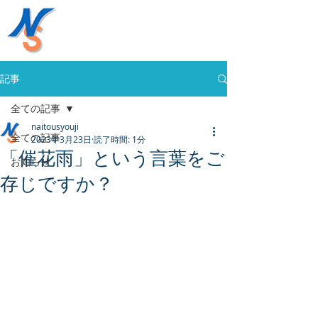
株式会社内藤商事
058-394-0020
記事
全ての記事
naitousyouji
全ての記事
2023年3月23日
読了時間: 1分
「催花雨」という言葉をご
お知らせ
存じですか？